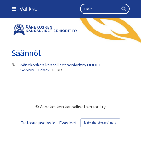
Siirry
Haku
Valikko
sivun
Hae
sisältöön
Äänekosken kansalliset seniorit r
Säännöt
Äänekosken kansalliset seniorit ry UUDET
SÄÄNNÖT.docx
36 KB
©
Äänekosken kansalliset seniorit ry
Tietosuojaseloste
Evästeet
Tehty Yhdistysavaimella