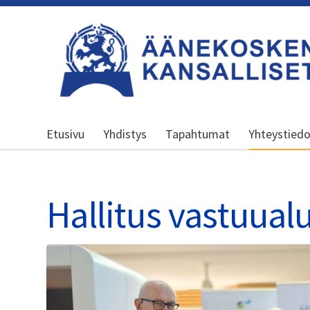
Siirry
sivun
sisältöön
Äänekosken kansalliset seniorit ry
Etusivu
Yhdistys
Tapahtumat
Yhteystied
Hallitus vastuual