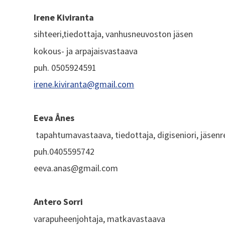
Irene Kiviranta
sihteeri,tiedottaja, vanhusneuvoston jäsen
kokous- ja arpajaisvastaava
puh. 0505924591
irene.kiviranta@gmail.com
Eeva Ånes
tapahtumavastaava, tiedottaja, digiseniori, jäsenr
puh.0405595742
eeva.anas@gmail.com
Antero Sorri
varapuheenjohtaja, matkavastaava