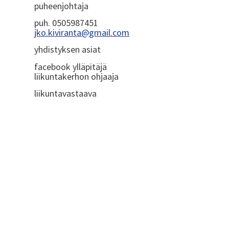
puheenjohtaja
puh. 0505987451
jko.kiviranta@gmail.com
yhdistyksen asiat
facebook ylläpitäjä
liikuntakerhon ohjaaja
liikuntavastaava