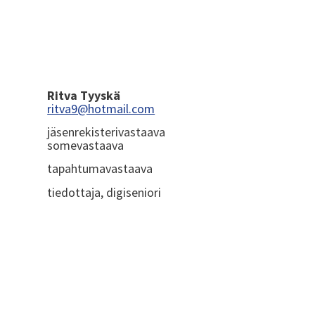
Ritva Tyyskä
ritva9@hotmail.com
jäsenrekisterivastaava
somevastaava
tapahtumavastaava
tiedottaja, digiseniori