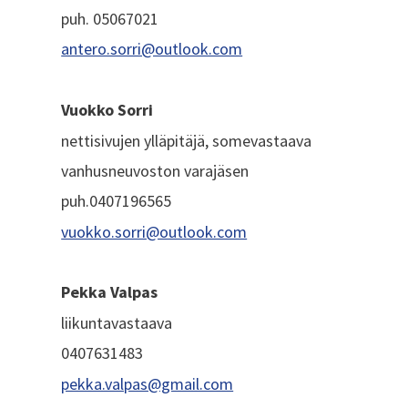
puh. 05067021
antero.sorri@outlook.com
Vuokko Sorri
nettisivujen ylläpitäjä, somevastaava
vanhusneuvoston varajäsen
puh.0407196565
vuokko.sorri@outlook.com
Pekka Valpas
liikuntavastaava
0407631483
pekka.valpas@gmail.com