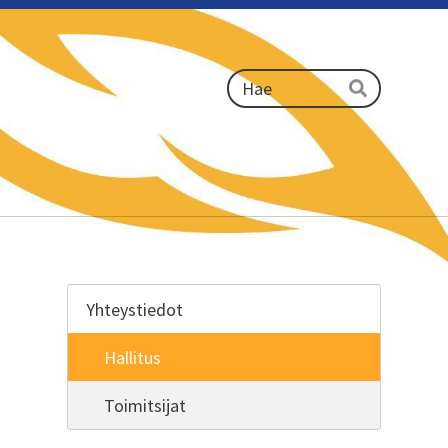
Haku
Hae
Yhteystiedot
Hallitus
Toimitsijat