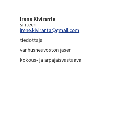
Irene Kiviranta
sihteeri
irene.kiviranta@gmail.com
tiedottaja
vanhusneuvoston jäsen
kokous- ja arpajaisvastaava