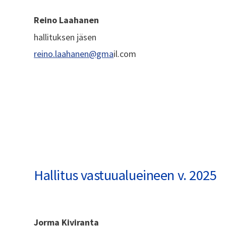
Reino Laahanen
hallituksen jäsen
reino.laahanen@gma
il.com
Hallitus vastuualueineen v. 2025
Jorma Kiviranta