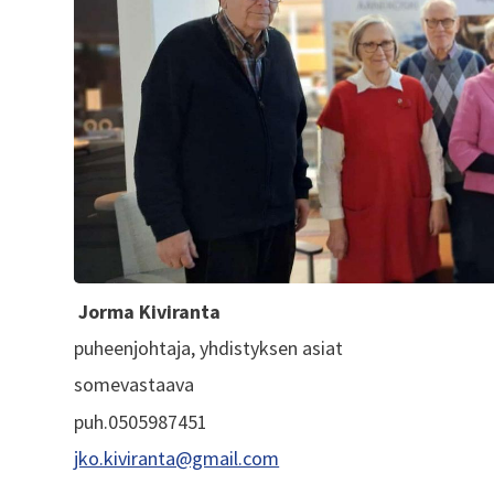
Jorma Kiviranta
puheenjohtaja, yhdistyksen asiat
somevastaava
puh.0505987451
jko.kiviranta@gmail.com