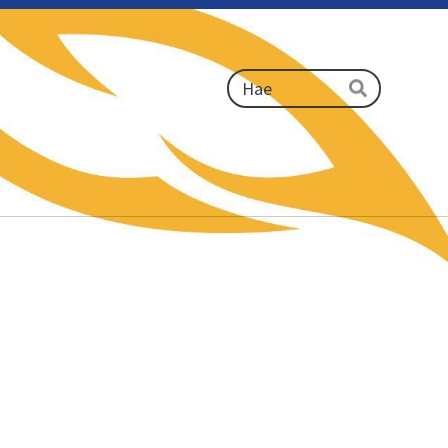
Haku
Hae