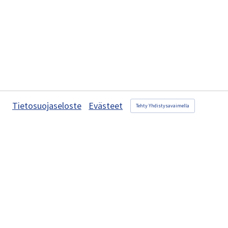
Tietosuojaseloste
Evästeet
Tehty Yhdistysavaimella