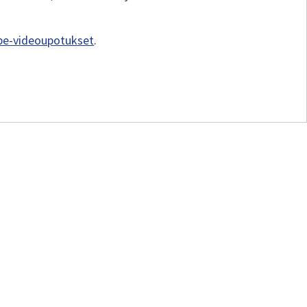
be-videoupotukset
.