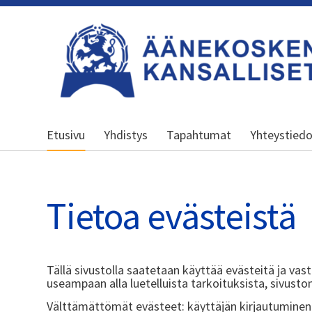
Siirry
sivun
sisältöön
Äänekosken kansalliset seniorit ry
Etusivu
Yhdistys
Tapahtumat
Yhteystied
Tietoa evästeistä
Tällä sivustolla saatetaan käyttää evästeitä ja vast
useampaan alla luetelluista tarkoituksista, sivuston
Välttämättömät evästeet: käyttäjän kirjautuminen 