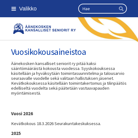
Siirry
Haku
Valikko
sivun
Hae
sisältöön
Äänekosken kansalliset seniorit r
Vuosikokousaineistoa
Äänekosken kansalliset seniorit ry pitää kaksi
sääntömääräistä kokousta vuodessa. Syyskokouksessa
käsitellään ja hyväksytään toimintasuunnitelma ja talousarvio
seuraavalle vuodelle sekä valitaan hallistuksen jäsenet.
Kevätkokouksessa käsitellään toimintakertomus ja tilinpäätös
edelliseltä vuodelta sekä päätetään vastuuvapauden
myöntämisestä.
Vuosi 2026
Kevätkokous 18.3.2026 Seurakuntakeskuksessa.
2025