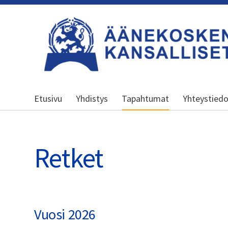
Siirry
sivun
sisältöön
Äänekosken kansalliset seniorit ry
Etusivu
Yhdistys
Tapahtumat
Yhteystied
Retket
Vuosi 2026