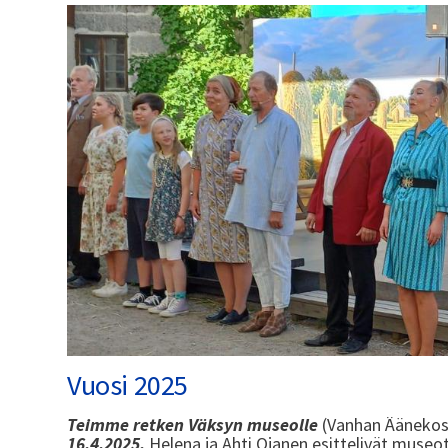
Vuosi 2025
Teimme retken Väksyn museolle
(Vanhan Äänekos
16.4.2025.
Helena ja Ahti Ojanen esittelivät museot