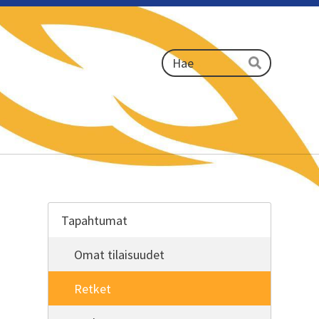
Haku
Hae
Tapahtumat
Omat tilaisuudet
Retket