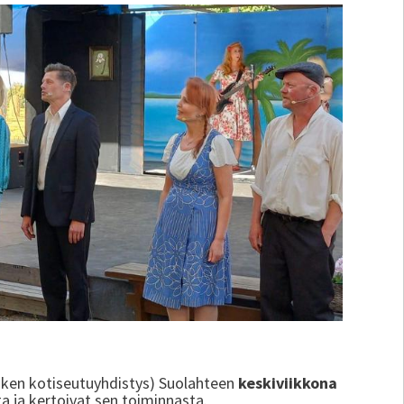
ken kotiseutuyhdistys) Suolahteen
keskiviikkona
a ja kertoivat sen toiminnasta.