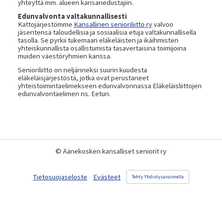
yhteyttä mm. alueen kansanedustajiin.
Edunvalvonta valtakunnallisesti
Kattojärjestömme
Kansallinen senioriliitto ry
valvoo
jäsentensä taloudellisia ja sosiaalisia etuja valtakunnallisella
tasolla. Se pyrkii tukemaan eläkeläisten ja ikäihmisten
yhteiskunnallista osallistumista tasavertaisina toimijoina
muiden väestöryhmien kanssa.
Senioriliitto on neljänneksi suurin kuudesta
eläkeläisjärjestöstä, jotka ovat perustaneet
yhteistoimintaelimekseen edunvalvonnassa Eläkeläisliittojen
edunvalvontaelimen ns. Eetun.
©
Äänekosken kansalliset seniorit ry
Tietosuojaseloste
Evästeet
Tehty Yhdistysavaimella