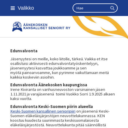
Siirry
Haku
Valikko
sivun
Hae
sisältöön
Äänekosken kansalliset seniorit r
Edunvalvonta
Jäsenyytesi on meille, koko liitolle, tärkeä. Vaikka et itse
osallistuisi aktiivisesti edunvalvontatyöskentelyyn,
jäsenenyytesi kasvattaa joukkoamme ja sen
myötä painoarvoamme, kun pyrimme vaikuttamaan meitä
kaikkia koskeviin asioihin.
Edunvalvonta Äänekosken kaupungissa
Irene Kiviranta on vanhusneuvoston varsinainen jäsen
1.11.2021 ja varajäsenenä toimii Vuokko Sorri 1.9.2025 alkaen
kaksi vuotta.
Edunvalvonta Keski-Suomen piirin alueella
Keski-Suomen kansallinen senioripiiri
on jäsenenä Keski-
Suomen eläkeläisjärjestöjen neuvottelukunnassa. KEN
koostuu kuudesta suurimmasta keskisuomalaisesta
eläkeläisjärjestöstä. Neuvottelukunta pitää säännöllistä